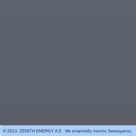
© 2013. ZENITH ENERGY Α.Ε.. Με επιφύλαξη παντός δικαιώματος